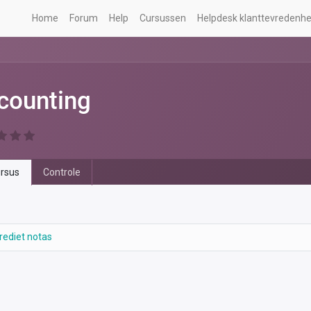
Home
Forum
Help
Cursussen
Helpdesk klanttevredenhe
counting
rsus
Controle
rediet notas