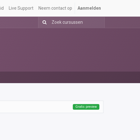
id
Live Support
Neem contact op
Aanmelden
Gratis preview