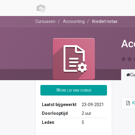
Cursussen
Accounting
Krediet notas
Ac
Cu
Word lid van cursus
K
Laatst bijgewerkt
23-09-2021
Doorlooptijd
2 uur
Leden
5