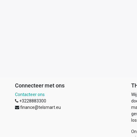
Connecteer met ons
T
Contacteer ons
Wi
+3228883300
doe
finance@telsmart.eu
ma
ge
los
On