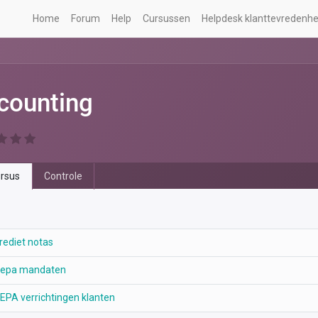
Home
Forum
Help
Cursussen
Helpdesk klanttevredenhe
counting
rsus
Controle
rediet notas
epa mandaten
EPA verrichtingen klanten