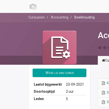
Cursussen
Accounting
Boekhouding
Ac
Cu
Word lid van cursus
K
Laatst bijgewerkt
23-09-2021
Doorlooptijd
2 uur
S
Leden
5
S