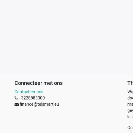
Connecteer met ons
T
Contacteer ons
Wi
+3228883300
doe
finance@telsmart.eu
ma
ge
los
On