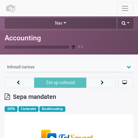
Nav
Accounting
0 %
Inhoud cursus
Zet op voltooid
Sepa mandaten
SEPA
Facturatie
Boekhouding